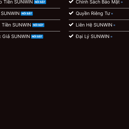
p Tiền SUNWIN
Chính Sách Bảo Mật
i SUNWIN
Quyền Riêng Tư
t Tiền SUNWIN
Liên Hệ SUNWIN
c Giả SUNWIN
Đại Lý SUNWIN