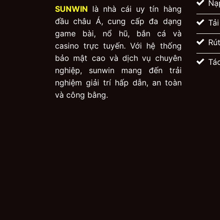
Nạ
SUNWIN
là nhà cái uy tín hàng
đầu châu Á, cung cấp đa dạng
Tả
game bài, nổ hũ, bắn cá và
Rú
casino trực tuyến. Với hệ thống
bảo mật cao và dịch vụ chuyên
Tá
nghiệp, sunwin mang đến trải
nghiệm giải trí hấp dẫn, an toàn
và công bằng.