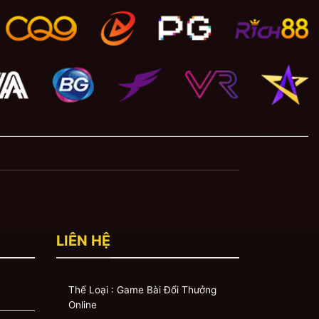
LIÊN HỆ
Thể Loại : Game Bài Đổi Thưởng
Online