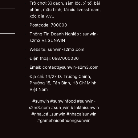
Trò chơi: Xì dách, sâm lốc, xì tố, bài
phỏm, mậu binh, tài xỉu livesstream,
xóc đĩa v.v..
Postcode: 700000
Thông Tin Doanh Nghiệp : sunwin-
s2m3 vs SUNWIN
Website: sunwin-s2m3.com
Điện thoại: 0987000036
Email:
contact@sunwin-s2m3.com
Địa chỉ: 14/27 Đ. Trường Chinh,
Phường 15, Tân Bình, Hồ Chí Minh,
Việt Nam
#sunwin #sunwinfood #sunwin-
s2m3.com #sun_win #linktaisunwin
#nhà_cái_sunwin #nhacaisunwin
#gamebaidoithuongsunwin