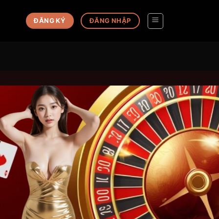
ĐĂNG KÝ
ĐĂNG NHẬP